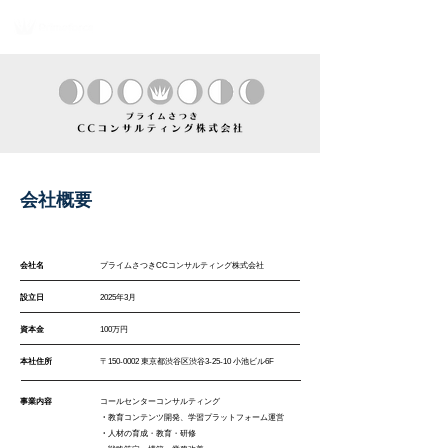
会社概要
会社名
プライムさつきCCコンサルティング株式会社
設立日
2025年3月
資本金
100万円
本社住所
〒150-0002 東京都渋谷区渋谷3-25-10 小池ビル6F
事業内容
コールセンターコンサルティング
・
教育コンテンツ開発、
学習プラットフォーム運営
・
人材の育成・教育・研修