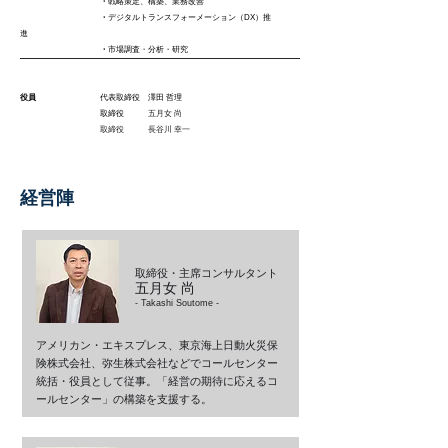
・
戦略策定、構築、業務改善
・
デジタルトランスフォーメーション（DX）推
進
・
市場調査・分析・研究
役員
代表取締役 澤田 哲理
​ 取締役
五月女 尚
取締役 長谷川 幸一
経営陣
取締役・主席コンサルタント
五月女 尚
- Takashi Soutome -
アメリカン・エキスプレス、東京海上日動火災保
険株式会社、弥生株式会社などでコールセンター
統括・役員として従事。「経営の期待に応えるコ
ールセンター」の構築を支援する。