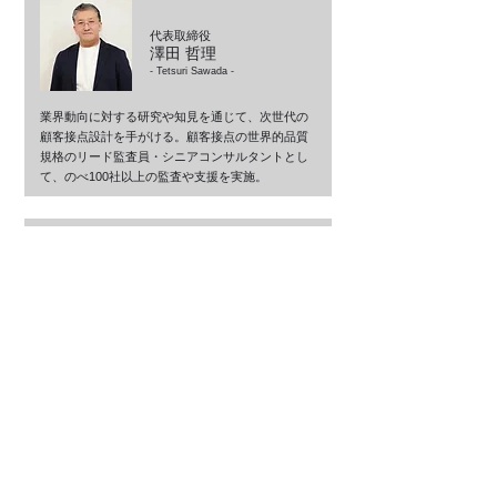
代表取締役
澤田 哲理
- Tetsuri Sawada -
業界動向に対する研究や知見を通じて、次世代の
顧客接点設計を手がける。顧客接点の世界的品質
規格のリード監査員・シニアコンサルタントとし
て、のべ100社以上の監査や支援を実施。
取締役・営業統括
長谷川 幸一
- Koichi Hasegawa -
高齢者、難聴気味のオペレーターやお客様に対し
て聴こえを聴こえの課題を解決する技術導入や運
用支援を手掛ける。
youtube・動画事業も展開し自身は4.6万人のチャ
ンネル運営者。柔軟かつ多角的な視点で
クライア
ントを支援する。
ページのトップに戻る ▲