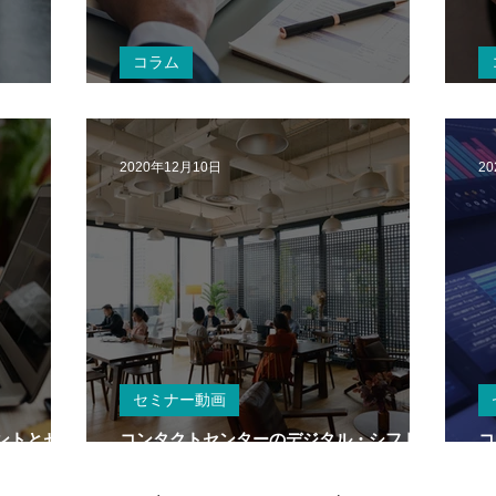
コラム
は何人？
在宅オペレーターの環境とファシリティ
チ
2020年12月10日
2
セミナー動画
ントとセキ
コンタクトセンターのデジタル・シフト～
コ
2030年のコンタクトセンターとは～
（