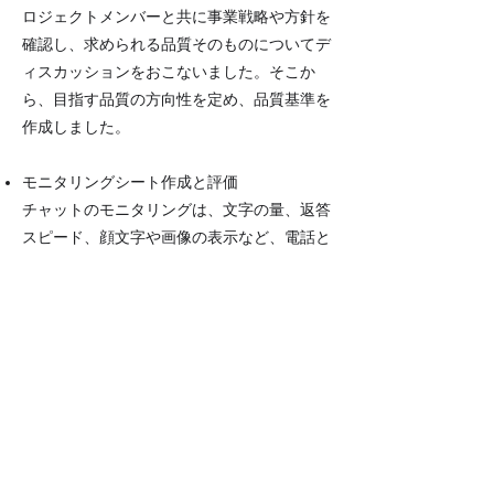
ロジェクトメンバーと共に事業戦略や方針を
確認し、求められる品質そのものについてデ
ィスカッションをおこないました。そこか
ら、目指す品質の方向性を定め、品質基準を
作成しました。​
モニタリングシート作成と評価
チャットのモニタリングは、文字の量、返答
スピード、顔文字や画像の表示など、電話と
は違う評価基準が必要になります。そこで、
プライムフォースからチャットモニタリング
の優良事例を提示し、それをもとにプロジェ
クトメンバーとモニタリングシートを作成し
ました。その後、実際にチャットのやりとり
を評価し、評価基準も作りました。
RESULT（結果）
研修やディスカッションでは電話とチャット