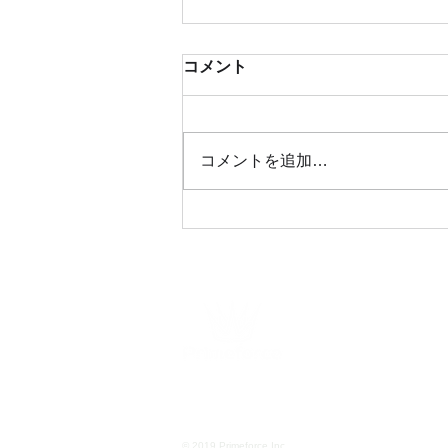
コメント
コメントを追加…
コンタクトセンターにおける
オムニチャネル実現のすべて
サービス
｜
私たちについて
｜
会社概要
｜
ブ
© 2019 Primeforce Inc.