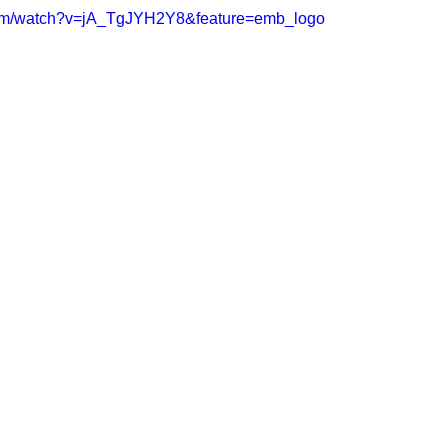
com/watch?v=jA_TgJYH2Y8&feature=emb_logo